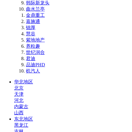
韩际新龙头
曲水兰亭
金鼎重工
嘉施通
锦厚
慧谷
紫地地产
养粒趣
世纪润合
君迪
品迪PHD
机汽人
华北地区
北京
天津
河北
内蒙古
山西
东北地区
黑龙江
吉林