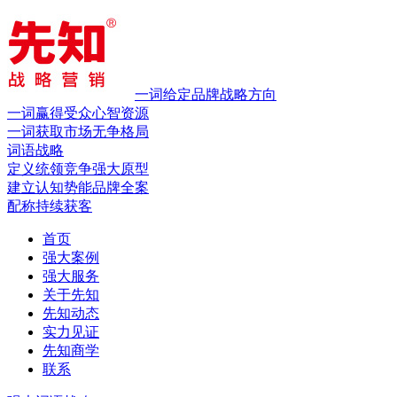
一词给定品牌战略方向
一词赢得受众心智资源
一词获取市场无争格局
词语战略
定义统领竞争
强大原型
建立认知势能
品牌全案
配称持续获客
首页
强大案例
强大服务
关于先知
先知动态
实力见证
先知商学
联系