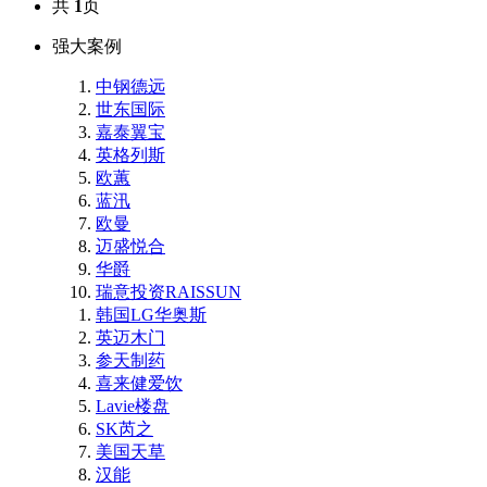
共
1
页
强大案例
中钢德远
世东国际
嘉泰翼宝
英格列斯
欧蕙
蓝汛
欧曼
迈盛悦合
华爵
瑞意投资RAISSUN
韩国LG华奥斯
英迈木门
参天制药
喜来健爱饮
Lavie楼盘
SK芮之
美国天草
汉能