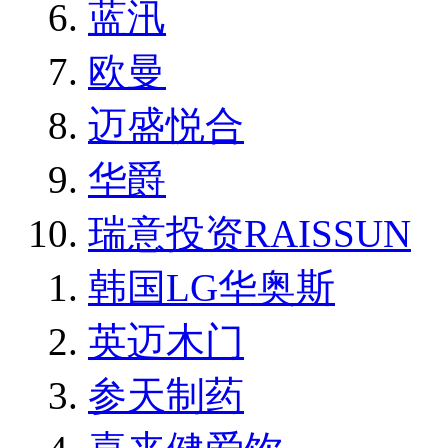
蓝汛
欧曼
迈盛悦合
华爵
瑞意投资RAISSUN
韩国LG华奥斯
英迈木门
参天制药