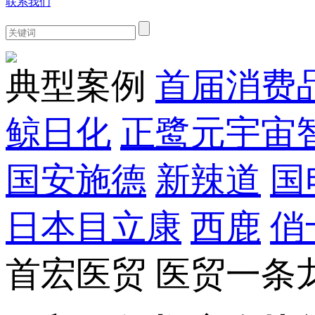
联系我们
典型案例
首届消费
鲸日化
正鹭元宇宙
国安施德
新辣道
国
日本目立康
西鹿
俏
首宏医贸 医贸一条