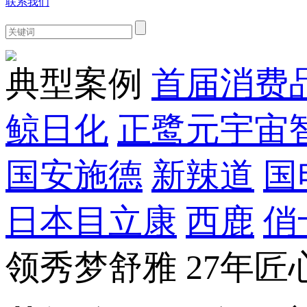
联系我们
典型案例
首届消费
鲸日化
正鹭元宇宙
国安施德
新辣道
国
日本目立康
西鹿
俏
领秀梦舒雅 27年匠