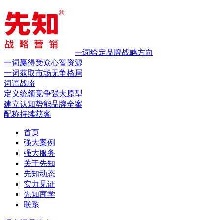
一词给定品牌战略方向
一词赢得受众心智资源
一词获取市场无争格局
词语战略
定义统领竞争
强大原型
建立认知势能
品牌全案
配称持续获客
首页
强大案例
强大服务
关于先知
先知动态
实力见证
先知商学
联系