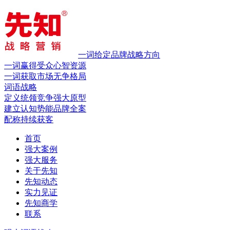
一词给定品牌战略方向
一词赢得受众心智资源
一词获取市场无争格局
词语战略
定义统领竞争
强大原型
建立认知势能
品牌全案
配称持续获客
首页
强大案例
强大服务
关于先知
先知动态
实力见证
先知商学
联系