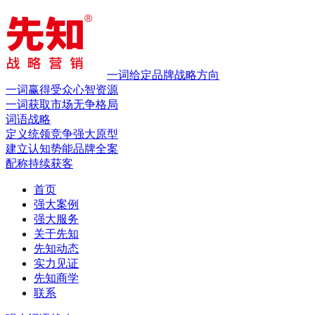
一词给定品牌战略方向
一词赢得受众心智资源
一词获取市场无争格局
词语战略
定义统领竞争
强大原型
建立认知势能
品牌全案
配称持续获客
首页
强大案例
强大服务
关于先知
先知动态
实力见证
先知商学
联系