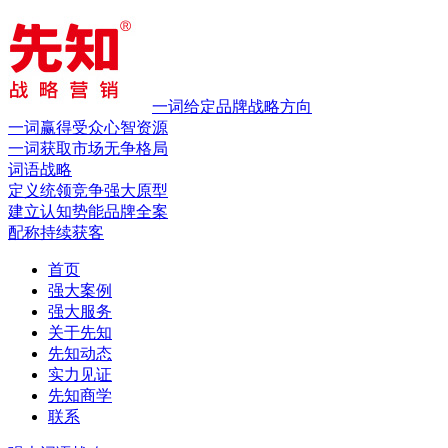
一词给定品牌战略方向
一词赢得受众心智资源
一词获取市场无争格局
词语战略
定义统领竞争
强大原型
建立认知势能
品牌全案
配称持续获客
首页
强大案例
强大服务
关于先知
先知动态
实力见证
先知商学
联系