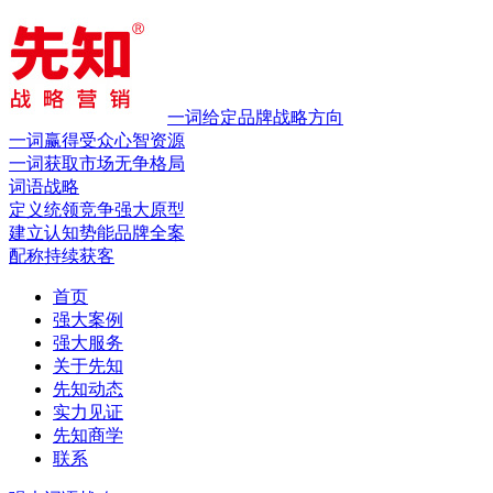
一词给定品牌战略方向
一词赢得受众心智资源
一词获取市场无争格局
词语战略
定义统领竞争
强大原型
建立认知势能
品牌全案
配称持续获客
首页
强大案例
强大服务
关于先知
先知动态
实力见证
先知商学
联系