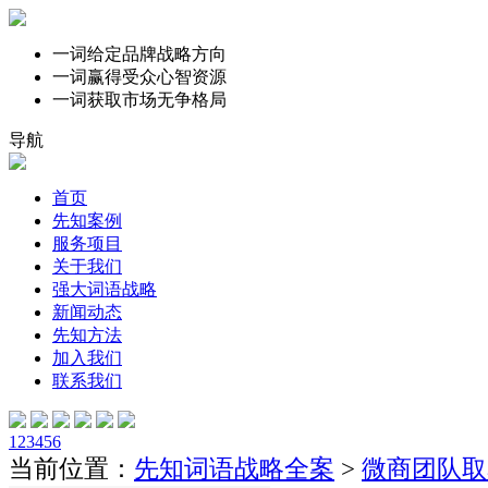
一词给定品牌战略方向
一词赢得受众心智资源
一词获取市场无争格局
导航
首页
先知案例
服务项目
关于我们
强大词语战略
新闻动态
先知方法
加入我们
联系我们
1
2
3
4
5
6
当前位置：
先知词语战略全案
>
微商团队取