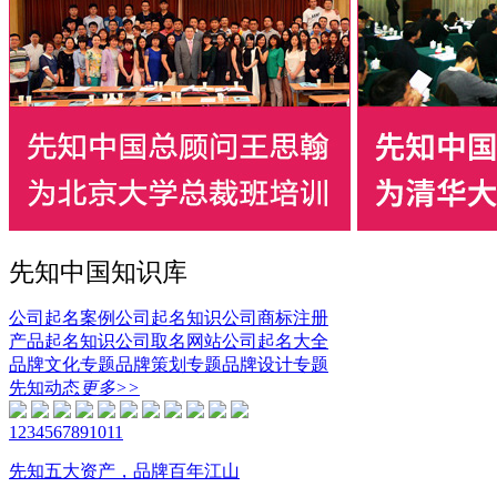
先知中国知识库
公司起名案例
公司起名知识
公司商标注册
产品起名知识
公司取名网站
公司起名大全
品牌文化专题
品牌策划专题
品牌设计专题
先知动态
更多>>
1
2
3
4
5
6
7
8
9
10
11
先知五大资产，品牌百年江山