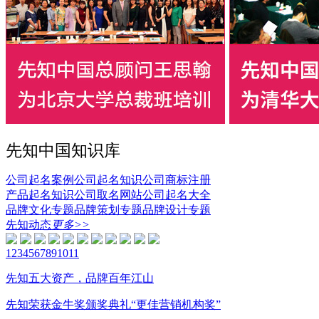
先知中国知识库
公司起名案例
公司起名知识
公司商标注册
产品起名知识
公司取名网站
公司起名大全
品牌文化专题
品牌策划专题
品牌设计专题
先知动态
更多>>
1
2
3
4
5
6
7
8
9
10
11
先知五大资产，品牌百年江山
先知荣获金牛奖颁奖典礼“更佳营销机构奖”