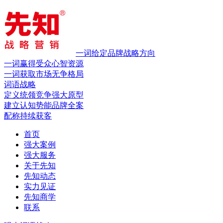
一词给定品牌战略方向
一词赢得受众心智资源
一词获取市场无争格局
词语战略
定义统领竞争
强大原型
建立认知势能
品牌全案
配称持续获客
首页
强大案例
强大服务
关于先知
先知动态
实力见证
先知商学
联系