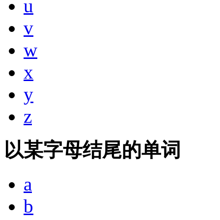
u
v
w
x
y
z
以某字母结尾的单词
a
b