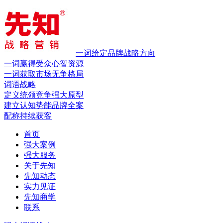
一词给定品牌战略方向
一词赢得受众心智资源
一词获取市场无争格局
词语战略
定义统领竞争
强大原型
建立认知势能
品牌全案
配称持续获客
首页
强大案例
强大服务
关于先知
先知动态
实力见证
先知商学
联系