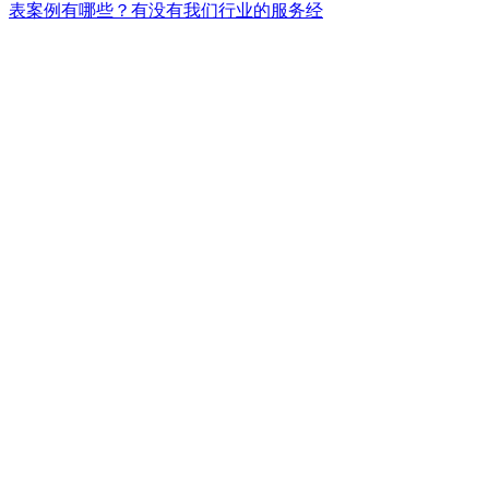
表案例有哪些？有没有我们行业的服务经
验？先知中国是否承诺业绩和销量的提升？
先知中国的特色是什么？跟其他公司有什么
区别？
13911875858
北京市朝阳区光华路乙10号众秀大厦 (原清华大厦)18层。地址位于
CBD核心区，东紧邻中国尊，西邻三环路，北紧邻中央电视台。
电话：139 1187 5858
王思翰
词语战略之父
先知总顾问
阿里巴巴
韩国三星策划顾问
北京大学
清华大学
EMBA 授课顾问
All rights reserved. © 2012 xianzhi design inc.
京ICP备05048334号-2